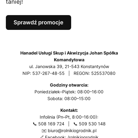
taniej!
Sprawdź promocje
Hanadel Usługi Skup i Akwizycja Johan Spółka
Komandytowa
ul. Janowska 39, 21-543 Konstantynów
NIP: 537-267-48-55 | REGON: 525537080
Godziny otwarcia:
Poniedziałek–Piątek: 08:00–16:00
Sobota: 08:00–15:00
Kontakt:
Infolinia (Pn–Pt, 8:00–16:00):
📞
508 169 724
| 📞
509 530 148
✉️
biuro@rolnikiogrodnik.pl
🔗
Facebook: /rolnikiogrodnik