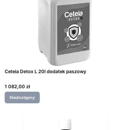
Ceteia Detox L 20l dodatek paszowy
Cena
1 082,00 zł
Niedostępny