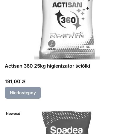
Actisan 360 25kg higienizator ściółki
Cena
191,00 zł
Niedostępny
Nowość