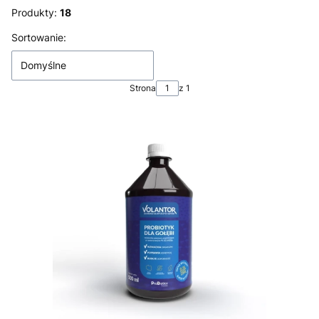
Produkty:
18
Lista produktów
Sortowanie:
Domyślne
Strona
z 1