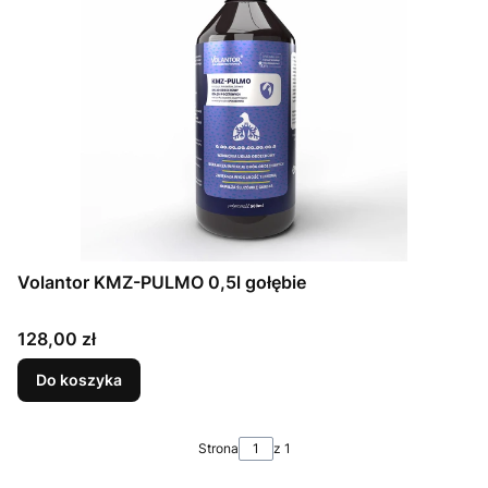
Volantor KMZ-PULMO 0,5l gołębie
Cena
128,00 zł
Do koszyka
Strona
z 1