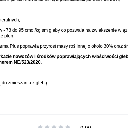
,
neralnych,
 - 73 do 95 cmol/kg sm gleby co pozwala na zwiekszenie wiąz
że plon,
ma Plus poprawia przyrost masy roślinnej o około 30% oraz śr
Wykazie nawozów i środków poprawiających właściwości gle
merem NE/523/2020.
ą do zmieszania z glebą
0.00