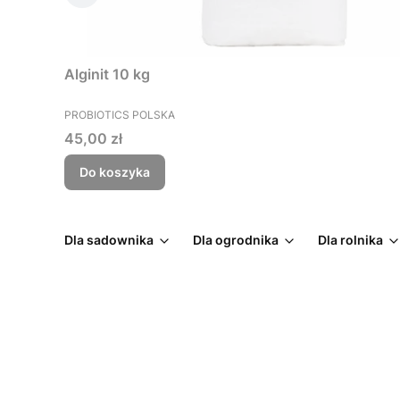
Alginit 10 kg
PRODUCENT
PROBIOTICS POLSKA
Cena
45,00 zł
Do koszyka
Dla sadownika
Dla ogrodnika
Dla rolnika