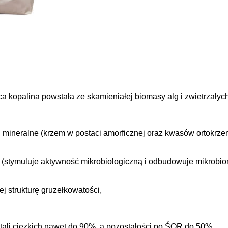
a kopalina powstała ze skamieniałej biomasy alg i zwietrzałych
 i mineralne (krzem w postaci amorficznej oraz kwasów ortokrz
 (stymuluje aktywność mikrobiologiczną i odbudowuje mikrobiom
ej strukturę gruzełkowatości,
etali cięzkich nawet do 90%, a pozostałości po ŚOR do 50%,