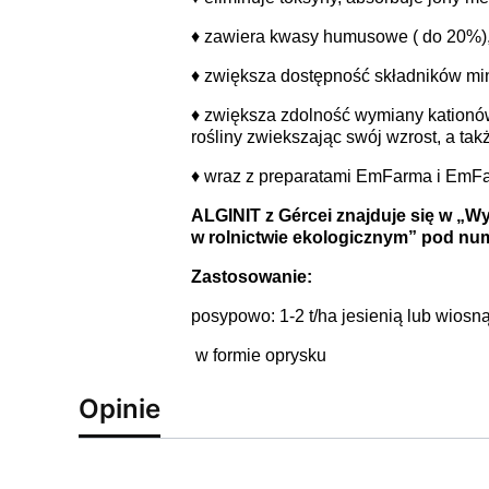
♦ zawiera kwasy humusowe ( do 20%)
♦ zwiększa dostępność składników mi
♦ zwiększa zdolność wymiany kationów
rośliny zwiekszając swój wzrost, a tak
♦ wraz z preparatami EmFarma i EmFar
ALGINIT z Gércei znajduje się w „
w rolnictwie ekologicznym” pod nu
Zastosowanie:
posypowo: 1-2 t/ha jesienią lub wiosn
w formie oprysku
Opinie