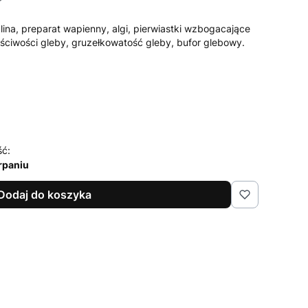
lina, preparat wapienny, algi, pierwiastki wzbogacające
ściwości gleby, gruzełkowatość gleby, bufor glebowy.
ść:
rpaniu
Dodaj do koszyka