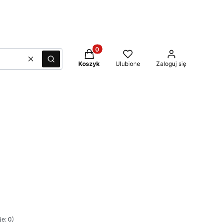
Produkty w koszyku: 0. Zobacz szcze
Wyczyść
Szukaj
Koszyk
Ulubione
Zaloguj się
e: 0)