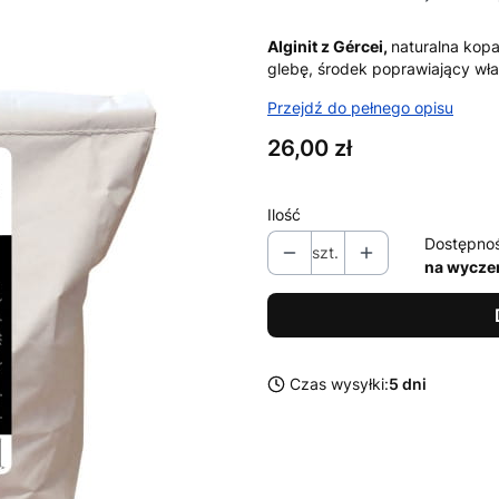
Alginit z Gércei,
naturalna kopa
glebę, środek poprawiający wła
Przejdź do pełnego opisu
Cena
26,00 zł
Ilość
Dostępno
szt.
na wycze
Czas wysyłki:
5 dni