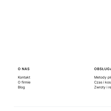
Linki w stopce
O NAS
OBSŁUGA
Kontakt
Metody pł
O firmie
Czas i ko
Blog
Zwroty i r