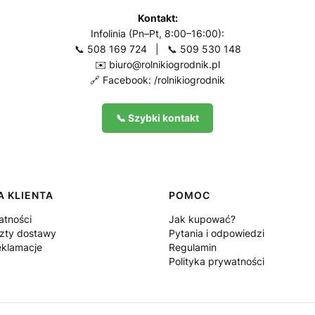
Kontakt:
Infolinia (Pn–Pt, 8:00–16:00):
📞
508 169 724
| 📞
509 530 148
✉️
biuro@rolnikiogrodnik.pl
🔗
Facebook: /rolnikiogrodnik
📞 Szybki kontakt
 KLIENTA
POMOC
atności
Jak kupować?
szty dostawy
Pytania i odpowiedzi
eklamacje
Regulamin
Polityka prywatności