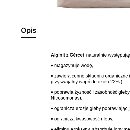
Opis
Alginit z Gércei
naturalnie występując
♦ magazynuje wodę,
♦ zawiera cenne składniki organiczne
przyswajalny wapń do około 22% ),
♦ poprawia żyzność i zasobność gleby
Nitrosomonas),
♦ ogranicza erozję gleby poprawiając j
♦ ogranicza kwasowość gleby,
♦ eliminuje toksyny, absorbuje jony m