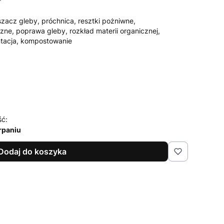
zacz gleby, próchnica, resztki pożniwne,
ne, poprawa gleby, rozkład materii organicznej,
ntacja, kompostowanie
ść:
rpaniu
Dodaj do koszyka