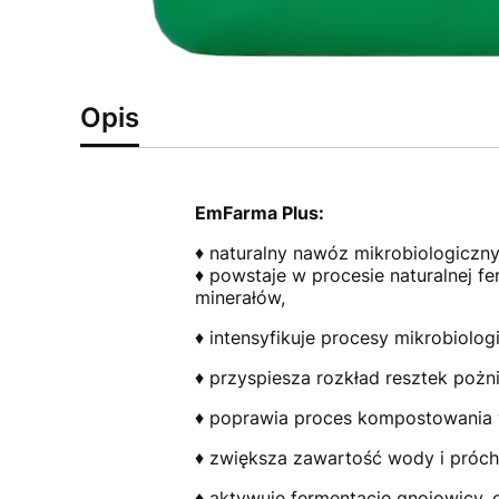
Opis
EmFarma Plus:
♦ naturalny nawóz mikrobiologiczn
♦ powstaje w procesie naturalnej 
minerałów,
♦ intensyfikuje procesy mikrobiolog
♦ przyspiesza rozkład resztek pożn
♦ poprawia proces kompostowani
♦ zwiększa zawartość wody i próchn
♦ aktywuje fermentację gnojowicy, 