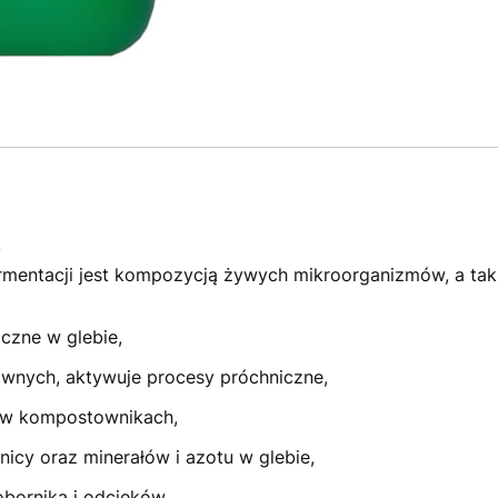
y
fermentacji jest kompozycją żywych mikroorganizmów, a ta
iczne w glebie,
iwnych, aktywuje procesy próchniczne,
a w kompostownikach,
icy oraz minerałów i azotu w glebie,
obornika i odcieków,