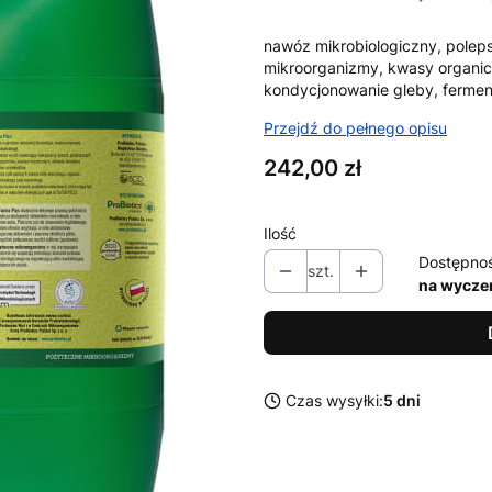
nawóz mikrobiologiczny, poleps
mikroorganizmy, kwasy organicz
kondycjonowanie gleby, ferme
Przejdź do pełnego opisu
Cena
242,00 zł
Ilość
Dostępno
szt.
na wycze
Czas wysyłki:
5 dni