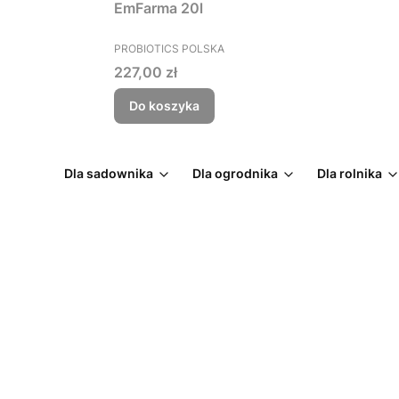
EmFarma 20l
PRODUCENT
PROBIOTICS POLSKA
Cena
227,00 zł
Do koszyka
Dla sadownika
Dla ogrodnika
Dla rolnika