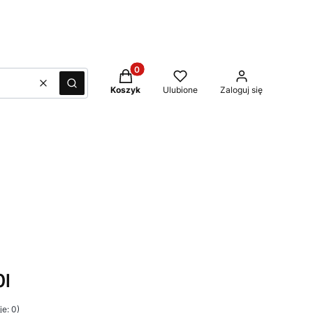
Produkty w koszyku: 0. Zobacz szcze
Wyczyść
Szukaj
Koszyk
Ulubione
Zaloguj się
0l
e: 0)